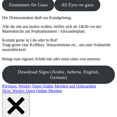
Zusammen für Gaza
All Eyes on gaza
Die Demonstration läuft zur Kundgebung.
Alle die mit uns laufen wollen, treffen sich ab 14h30 vor der
Marienkirche am Neptunbrunnen / Alexanderplatz
Kommt gerne in Lila oder in Rot!
Tragt gerne eine Keffihye, Wassermelone etc., um eure Solidarität
auszudrücken!
Bringt euer eigenes Schild mit oder nutzt eines von unseren:
Download Signs (Arabic, hebrew, English,
German)
Post
Previous:
Weekly Open Online Meeting and Onboarding
Next:
Weekly Open Online Meeting
navigation