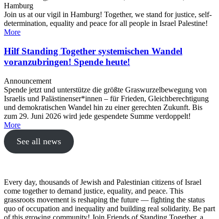
Hamburg
Join us at our vigil in Hamburg! Together, we stand for justice, self-
determination, equality and peace for all people in Israel Palestine!
More
Hilf Standing Together systemischen Wandel
voranzubringen! Spende heute!
Announcement
Spende jetzt und unterstütze die größte Graswurzelbewegung von
Israelis und Palästinenser*innen – für Frieden, Gleichberechtigung
und demokratischen Wandel hin zu einer gerechten Zukunft. Bis
zum 29. Juni 2026 wird jede gespendete Summe verdoppelt!
More
See all news
Every day, thousands of Jewish and Palestinian citizens of Israel
come together to demand justice, equality, and peace. This
grassroots movement is reshaping the future — fighting the status
quo of occupation and inequality and building real solidarity. Be part
of this growing community! Join Friends of Standing Together, a