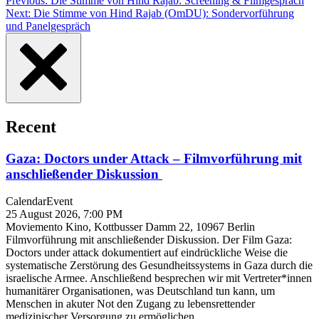
Post
Previous:
Die Stimme von Hind Rajab: Screening & Filmgespräch
Next:
Die Stimme von Hind Rajab (OmDU): Sondervorführung
navigation
und Panelgespräch
Recent
Gaza: Doctors under Attack – Filmvorführung mit
anschließender Diskussion
Calendar
Event
25 August 2026, 7:00 PM
Moviemento Kino, Kottbusser Damm 22, 10967 Berlin
Filmvorführung mit anschließender Diskussion. Der Film Gaza:
Doctors under attack dokumentiert auf eindrückliche Weise die
systematische Zerstörung des Gesundheitssystems in Gaza durch die
israelische Armee. Anschließend besprechen wir mit Vertreter*innen
humanitärer Organisationen, was Deutschland tun kann, um
Menschen in akuter Not den Zugang zu lebensrettender
medizinischer Versorgung zu ermöglichen.