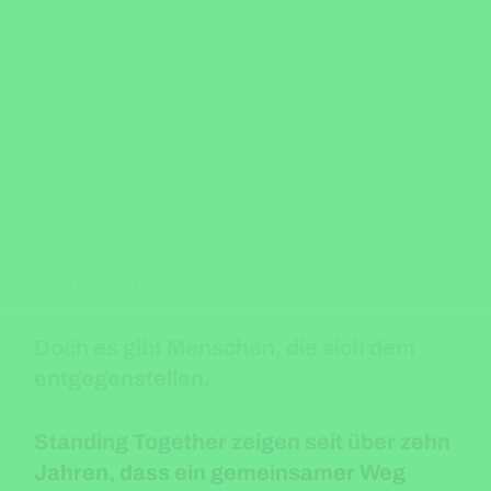
Menschen eine anhaltende humanitäre
Katastrophe. Im Westjordanland sind
Palästinenser*innen täglich Gewalt
durch das Militär und radikale
Siedler*innen ausgesetzt – mit
Demütigungen, Vertreibungen und
tödlicher Gewalt. Diese Realität wird
durch politische Entscheidungen
mitgeprägt, die Eskalation zulassen und
befördern.
Doch es gibt Menschen, die sich dem
entgegenstellen.
Standing Together
zeigen seit über zehn
Jahren, dass ein gemeinsamer Weg