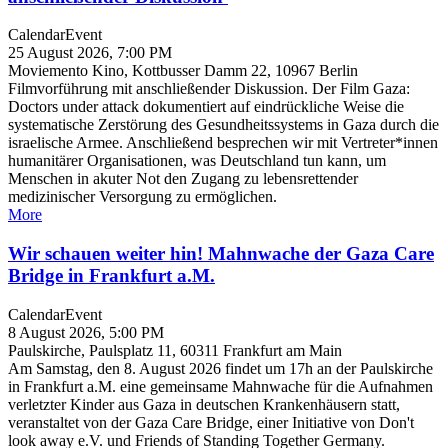
Calendar
Event
25 August 2026, 7:00 PM
Moviemento Kino, Kottbusser Damm 22, 10967 Berlin
Filmvorführung mit anschließender Diskussion. Der Film Gaza:
Doctors under attack dokumentiert auf eindrückliche Weise die
systematische Zerstörung des Gesundheitssystems in Gaza durch die
israelische Armee. Anschließend besprechen wir mit Vertreter*innen
humanitärer Organisationen, was Deutschland tun kann, um
Menschen in akuter Not den Zugang zu lebensrettender
medizinischer Versorgung zu ermöglichen.
More
Wir schauen weiter hin! Mahnwache der Gaza Care
Bridge in Frankfurt a.M.
Calendar
Event
8 August 2026, 5:00 PM
Paulskirche, Paulsplatz 11, 60311 Frankfurt am Main
Am Samstag, den 8. August 2026 findet um 17h an der Paulskirche
in Frankfurt a.M. eine gemeinsame Mahnwache für die Aufnahmen
verletzter Kinder aus Gaza in deutschen Krankenhäusern statt,
veranstaltet von der Gaza Care Bridge, einer Initiative von Don't
look away e.V. und Friends of Standing Together Germany.