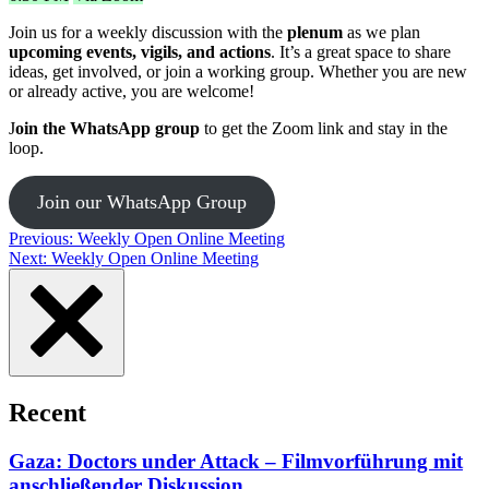
Join us for a weekly discussion with the
plenum
as we plan
upcoming events, vigils, and actions
. It’s a great space to share
ideas, get involved, or join a working group. Whether you are new
or already active, you are welcome!
J
oin the WhatsApp group
to get the Zoom link and stay in the
loop.
Join our WhatsApp Group
Post
Previous:
Weekly Open Online Meeting
Next:
Weekly Open Online Meeting
navigation
Recent
Gaza: Doctors under Attack – Filmvorführung mit
anschließender Diskussion