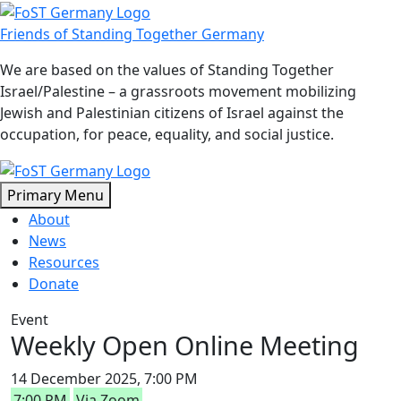
Skip
to
Friends of Standing Together Germany
content
We are based on the values of Standing Together
Israel/Palestine – a grassroots movement mobilizing
Jewish and Palestinian citizens of Israel against the
occupation, for peace, equality, and social justice.
Primary Menu
About
News
Resources
Donate
Event
Weekly Open Online Meeting
14 December 2025, 7:00 PM
7:00 PM
Via Zoom